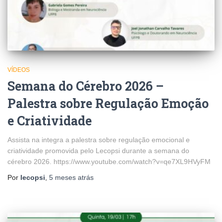
VÍDEOS
Semana do Cérebro 2026 –
Palestra sobre Regulação Emoção
e Criatividade
Assista na integra a palestra sobre regulação emocional e
criatividade promovida pelo Lecopsi durante a semana do
cérebro 2026. https://www.youtube.com/watch?v=qe7XL9HVyFM
Por
lecopsi
,
5 meses
atrás