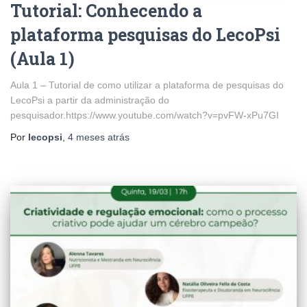
Tutorial: Conhecendo a
plataforma pesquisas do LecoPsi
(Aula 1)
Aula 1 – Tutorial de como utilizar a plataforma de pesquisas do
LecoPsi a partir da administração do
pesquisador.https://www.youtube.com/watch?v=pvFW-xPu7GI
Por
lecopsi
,
4 meses
atrás