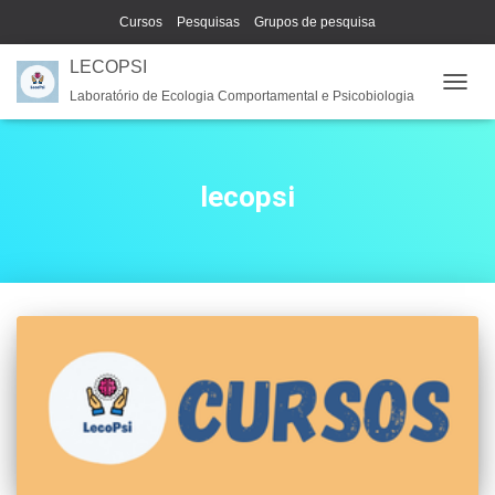
Cursos
Pesquisas
Grupos de pesquisa
LECOPSI
Laboratório de Ecologia Comportamental e Psicobiologia
ALTE
NAVE
lecopsi