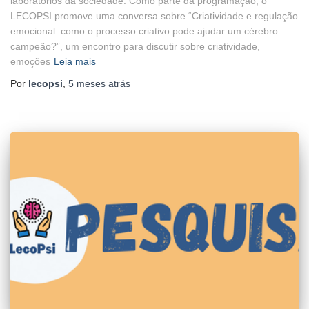
laboratórios da sociedade. Como parte da programação, o
LECOPSI promove uma conversa sobre “Criatividade e regulação
emocional: como o processo criativo pode ajudar um cérebro
campeão?”, um encontro para discutir sobre criatividade,
emoções
Leia mais
Por
lecopsi
,
5 meses
atrás