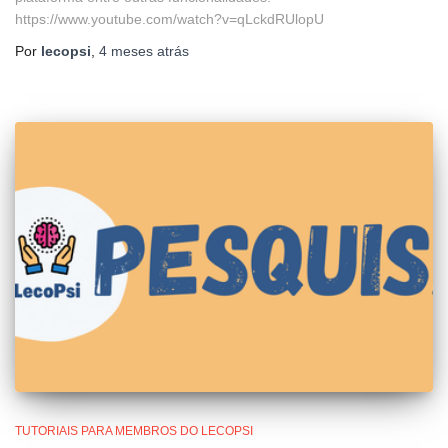
https://www.youtube.com/watch?v=qLckdRUlopU
Por
lecopsi
,
4 meses
atrás
TUTORIAIS PARA MEMBROS DO LECOPSI