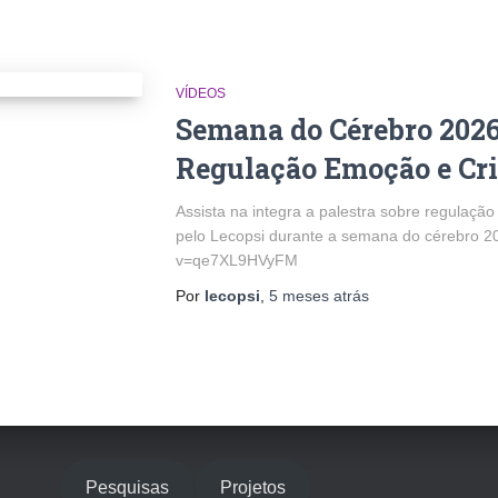
VÍDEOS
Semana do Cérebro 2026 
Regulação Emoção e Cri
Assista na integra a palestra sobre regulação
pelo Lecopsi durante a semana do cérebro 2
v=qe7XL9HVyFM
Por
lecopsi
,
5 meses
atrás
Pesquisas
Projetos