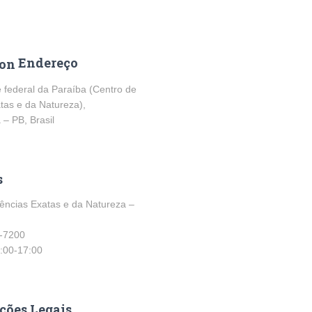
m
Endereço
 federal da Paraíba (Centro de
tas e da Natureza),
– PB, Brasil
s
ências Exatas e da Natureza –
-7200
:00-17:00
ções Legais