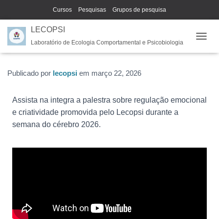
Cursos
Pesquisas
Grupos de pesquisa
LECOPSI
Laboratório de Ecologia Comportamental e Psicobiologia
A
L
T
E
Publicado por
lecopsi
em
março 22, 2026
R
N
Assista na integra a palestra sobre regulação emocional
A
R
e criatividade promovida pelo Lecopsi durante a
N
semana do cérebro 2026.
A
V
E
G
A
Ç
Ã
O