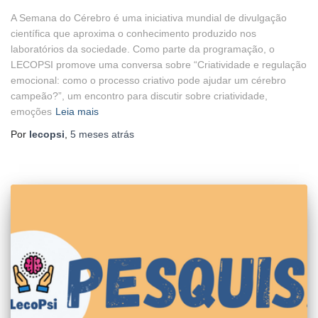
A Semana do Cérebro é uma iniciativa mundial de divulgação
científica que aproxima o conhecimento produzido nos
laboratórios da sociedade. Como parte da programação, o
LECOPSI promove uma conversa sobre “Criatividade e regulação
emocional: como o processo criativo pode ajudar um cérebro
campeão?”, um encontro para discutir sobre criatividade,
emoções
Leia mais
Por
lecopsi
,
5 meses
atrás