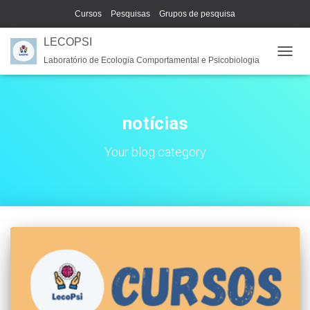
Cursos
Pesquisas
Grupos de pesquisa
LECOPSI
Laboratório de Ecologia Comportamental e Psicobiologia
ALTE
NAVE
notícias
Your blog category